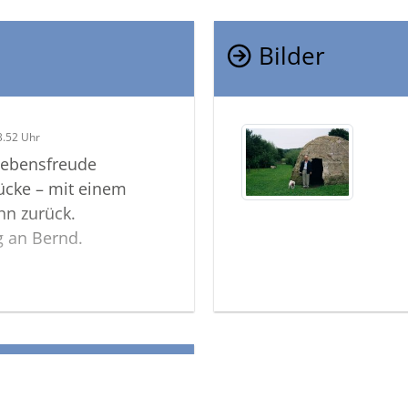
Bilder
3.52 Uhr
 Lebensfreude
Lücke – mit einem
hn zurück.
g an Bernd.