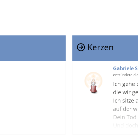
Kerzen
Gabriele 
entzündete di
Ich gehe 
die wir 
Ich sitze 
auf der 
Dein Tod
Und doch
mein Tros