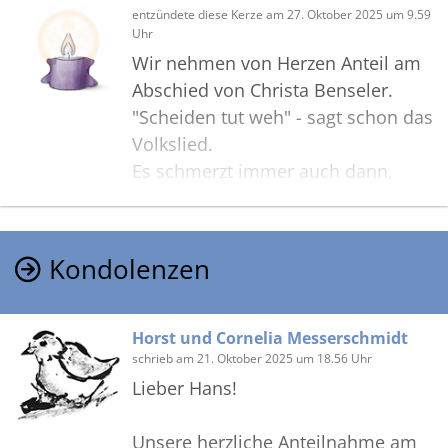
entzündete diese Kerze am 27. Oktober 2025 um 9.59
Uhr
Wir nehmen von Herzen Anteil am
Abschied von Christa Benseler.
"Scheiden tut weh" - sagt schon das
Volkslied.
Es schmerzt immer auch dann,
wenn das geteilte Leben kostbar
erlebt wurde und bleibt die
Kehrseite aller gelebten Liebe.
Kondolenzen
Wir zollen Respekt, liebe Elke und
lieber Hans, für Euer liebevolles
Lebendigsein auch zum Wohle von
Horst und Cornelia Messerschmidt
Christa Benseler und verbleiben in
schrieb am 21. Oktober 2025 um 18.56 Uhr
Freundschaft,
Lieber Hans!
Eure Karin und Karl
Unsere herzliche Anteilnahme am