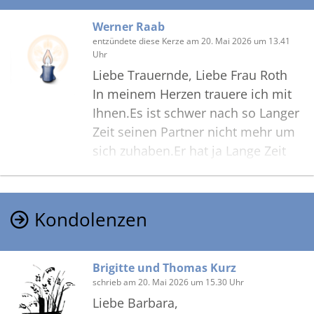
Werner Raab
entzündete diese Kerze am 20. Mai 2026 um 13.41
Uhr
Liebe Trauernde, Liebe Frau Roth
In meinem Herzen trauere ich mit
Ihnen.Es ist schwer nach so Langer
Zeit seinen Partner nicht mehr um
sich zuhaben.Er hat ja Lange Zeit
mit dem Krebs gekämpft, Leider
hat Er ihn nicht besiegt.Deshalb
muss oder soll man Dankbar sein
Kondolenzen
dass Er von all dem Erlöst wurde.
Ich wünsche mir für Ihn dass doch
seine Seele in der Umarmung
Brigitte und Thomas Kurz
Gottes zur Ruhe kommt und
schrieb am 20. Mai 2026 um 15.30 Uhr
lächeln kann.
Liebe Barbara,