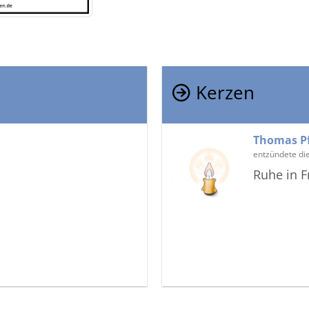
Kerzen
Thomas P
entzündete di
Ruhe in F