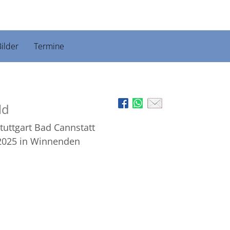
ilder
Termine
ld
Stuttgart Bad Cannstatt
2025
in Winnenden