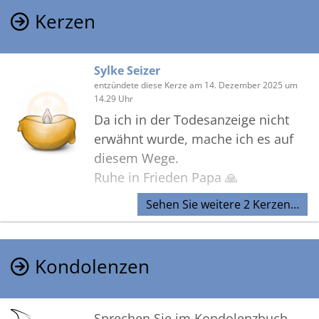
Kerzen
Sylke Seizer
entzündete diese Kerze am 14. Dezember 2025 um
14.29 Uhr
Da ich in der Todesanzeige nicht
erwähnt wurde, mache ich es auf
diesem Wege.
Ruhe in Frieden Papa 🙏
Sehen Sie weitere 2 Kerzen…
Deine erstgeborene Tochter
Sylke
Kondolenzen
Sprechen Sie im Kondolenzbuch