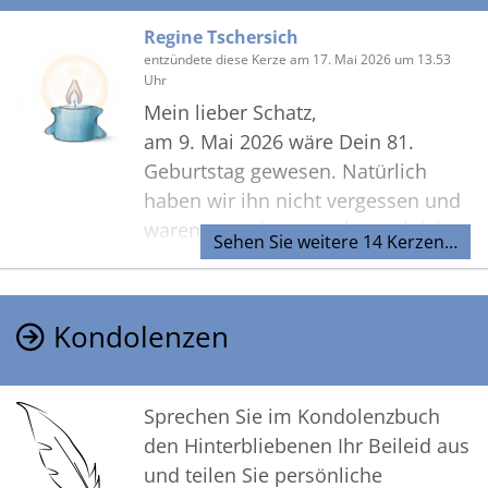
Regine Tschersich
entzündete diese Kerze am 17. Mai 2026 um 13.53
Uhr
Mein lieber Schatz,
am 9. Mai 2026 wäre Dein 81.
Geburtstag gewesen. Natürlich
haben wir ihn nicht vergessen und
waren an Deinem Grab. Doch ich
Sehen Sie weitere 14 Kerzen…
komme erst heute dazu, Dir Deine
Geburtstagskerze zu entzünden.
Die Hektik des Lebens hört auch im
Kondolenzen
Alter nicht auf. Aber die Gedanken
an Dich sind immer da. Du fehlst
uns.
Sprechen Sie im Kondolenzbuch
Deine Tschini, Roman und Rosaria
den Hinterbliebenen Ihr Beileid aus
mit Delia und Sveva
und teilen Sie persönliche