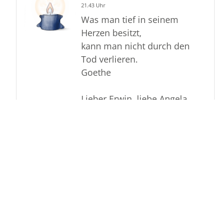
21.43 Uhr
Was man tief in seinem
Herzen besitzt,
kann man nicht durch den
Tod verlieren.
Goethe
Lieber Erwin, liebe Angela,
Berit und Anja,
mein herzliches Beileid!
Ich wünsche Euch viel Kraft
und Zuversicht und hoffe,
dass Euch trotz der Trauer
immer wieder schöne
Erinnerungen und Gedanken
an die Mutter und Oma