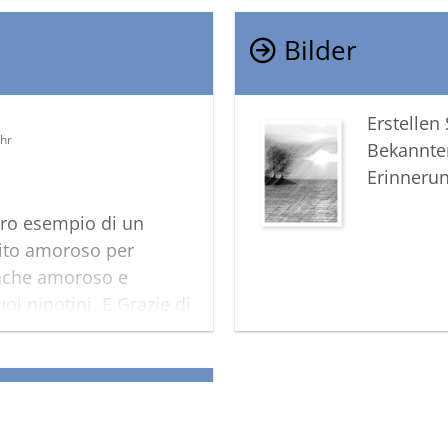
Bilder
Erstellen
Uhr
Bekannte
Erinneru
vero esempio di un
ito amoroso per
nche amoroso e
uoi nipotini. E Grazie di
glie per il tuo figlio e
vuto verso di me. Ti
ro.
 bel sorriso illuminante