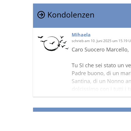
Kondolenzen
Mihaela
schrieb am 10. Juni 2025 um 15.19 
Caro Suocero Marcello,
Tu SI che sei stato un 
Padre buono, di un mar
Santina, di un Nonno a
dolcissimo con i tutti i t
avermi accettata come mo
tanto rispetto che hai a
voglio tanto bene suoce
Termine
Ti ricorderò sempre con