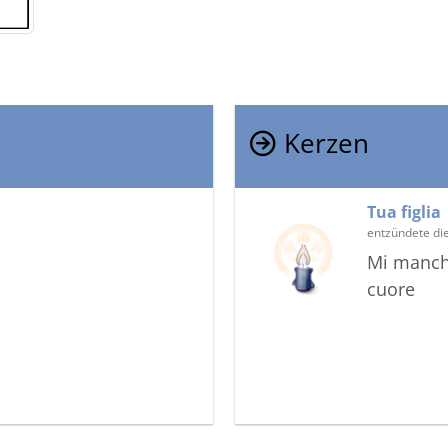
Kerzen
Tua figlia
entzündete di
Mi manchi
cuore