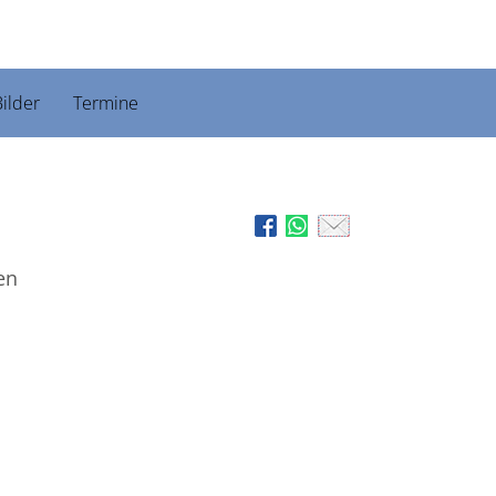
ilder
Termine
ien