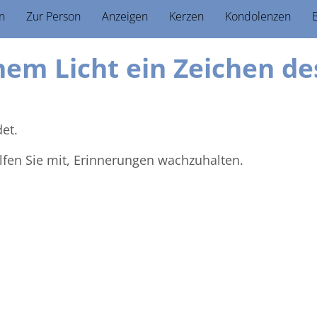
n
Zur Person
Anzeigen
Kerzen
Kondolenzen
B
nem Licht ein Zeichen de
et.
lfen Sie mit, Erinnerungen wachzuhalten.