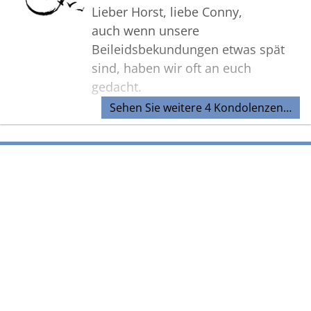
Lieber Horst, liebe Conny,
auch wenn unsere
Beileidsbekundungen etwas spät
sind, haben wir oft an euch
gedacht.
Sehen Sie weitere 4 Kondolenzen…
Wir haben eure Mutter und
Schwiegermutter als liebevollen
und warmherzigen Menschen
Bilder
kennen gelernt und werden Sie so
in Erinnerung behalten. Wir
möchten euch unser aufrichtiges
Mitgefühl und Anteilnahme
übermitteln und möge euch die
Erinnerung an die gemeinsame Zeit
mit ihr genügend Kraft für die