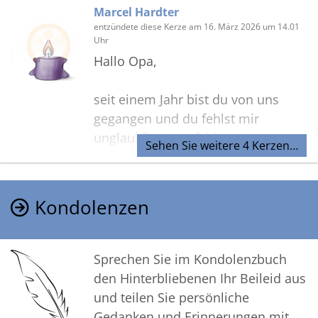
Marcel Hardter
entzündete diese Kerze am 16. März 2026 um 14.01
Uhr
Hallo Opa,
seit einem Jahr bist du von uns
gegangen und du fehlst mir
unglaublich. Mir fehlen sehr unsere
Sehen Sie weitere 4 Kerzen…
Donnerstage. Ich weiß du passt von
uns oben auf. Dein Sammy
vermisst dich ebenso und ist
Kondolenzen
immer an dem Platz wo Ihr beide
gekuschelt habt. Eines Tages sehen
wir uns wieder Opa und dann
Sprechen Sie im Kondolenzbuch
trinken wir erstmal einen Schnaps
den Hinterbliebenen Ihr Beileid aus
zusammen.
und teilen Sie persönliche
Gedanken und Erinnerungen mit