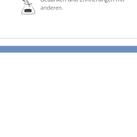
anderen.
Bilder
Erstellen Sie mit Familie, Freunden
und Bekannten ein gemeinsames
Erinnerungsalbum mit Fotos des
Verstorbenen.