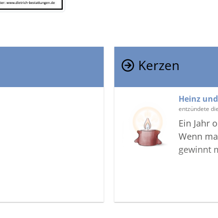
Kerzen
Heinz un
entzündete di
Ein Jahr o
Wenn man
gewinnt 