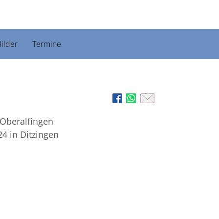
ilder
Termine
 Oberalfingen
24
in Ditzingen