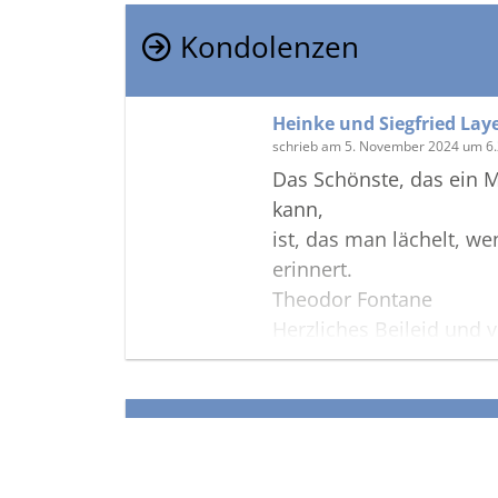
Kondolenzen
Heinke und Siegfried Lay
schrieb am 5. November 2024 um 6
Das Schönste, das ein 
kann,
ist, das man lächelt, w
erinnert.
Theodor Fontane
Herzliches Beileid und vi
Heinke und Siegfried
Termine