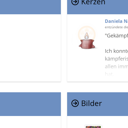
Kerzen
Daniela N
entzündete di
"Gekämpft
Ich konnt
kämpferi
allen imm
hat.
Dass dein
schnell e
sprachlos
Bilder
Ich wünsc
schweren 
Daniela