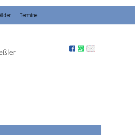
ilder
Termine
eßler