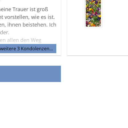
r
eine Trauer ist groß
 vorstellen, wie es ist.
en, ihnen beistehen. Ich
nder.
nen allen den Weg
schlimmen Zeit. Denn
 weitere 3 Kondolenzen…
nicht das Ende der
re Kinder da sein
ng finden, ja selbst
eit zu sein.
ine der Abschieds- und