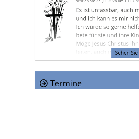
schrieb am 25. Juli 2026 um 1.11 Uh
Es ist unfassbar, auch m
und ich kann es mir nicht
Ich würde so gerne helf
bete für sie und ihre Ki
Möge Jesus Christus ih
leiten, auch in dieser 
Sehen Sie
das und diese Welt ist 
Reise.
Ich bete, dass Sie für ih
Termine
können und neue Hoffnu
das Licht in der Dunkelh
Sehen Sie hier die Term
Trauerfeierlichkeiten.