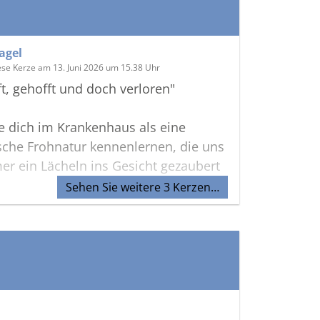
agel
ese Kerze am 13. Juni 2026 um 15.38 Uhr
, gehofft und doch verloren"
e dich im Krankenhaus als eine
sche Frohnatur kennenlernen, die uns
er ein Lächeln ins Gesicht gezaubert
Sehen Sie weitere 3 Kerzen…
 Weg viel zu früh und letztendlich so
ndete, macht mich traurig und
.
he Deiner Familie viel Kraft in dieser
Zeit.