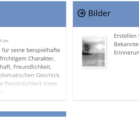
Bilder
Erstellen
3 Uhr
Bekannte
für seine beispielhafte
Erinneru
richtigem Charakter,
chaft, Freundlichkeit,
iplomatischen Geschick.
e Persönlichkeit eines
s.
eden !