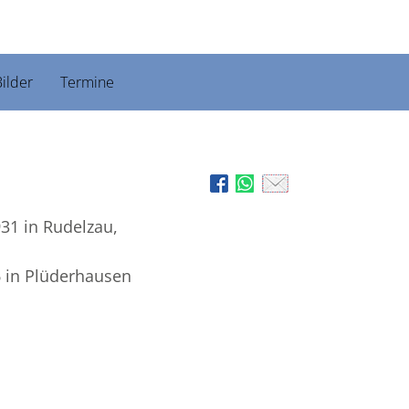
ilder
Termine
931
in Rudelzau,
6
in Plüderhausen