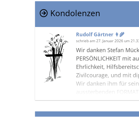
Kondolenzen
Rudolf Gärtner 👨‍🌾
schrieb am 27. Januar 2026 um 21.3
Wir danken Stefan Mück 
PERSÖNLICHKEIT mit auf
Ehrlichkeit, Hilfsbereits
Zivilcourage, und mit d
Wir danken ihm für sein
aussterbenden FORMAT'
Stefan Mück ruhe in Fri
Termine