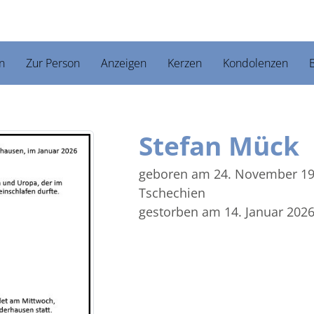
n
Zur Person
Anzeigen
Kerzen
Kondolenzen
B
Stefan Mück
geboren am 24. November 1
Tschechien
gestorben am 14. Januar 202