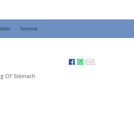
ilder
Termine
rg OT Steinach