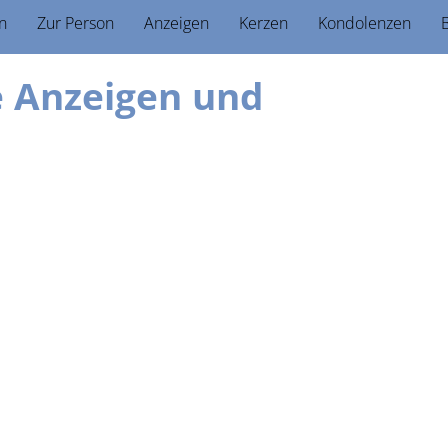
n
Zur Person
Anzeigen
Kerzen
Kondolenzen
B
ie Anzeigen und