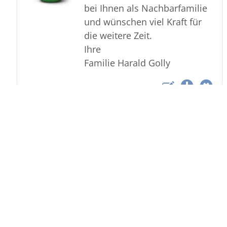
bei Ihnen als Nachbarfamilie
und wünschen viel Kraft für
die weitere Zeit.
Ihre
Familie Harald Golly
Download als Pdf
Bestattungsinstitut Edmund
Dietrich GmbH & Co. KG
Rappenhalde 15