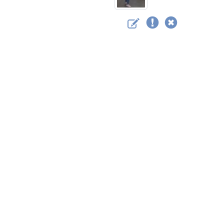
Bestattungsinstitut Edmu
Rappenhalde 15
73635
Rudersberg
Tel.
07183 - 93 84 80