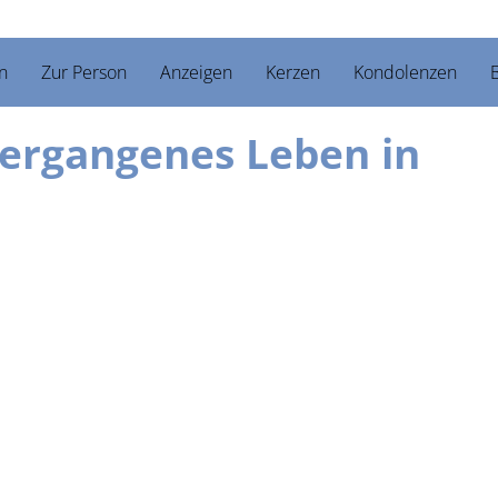
n
Zur Person
Anzeigen
Kerzen
Kondolenzen
B
vergangenes Leben in