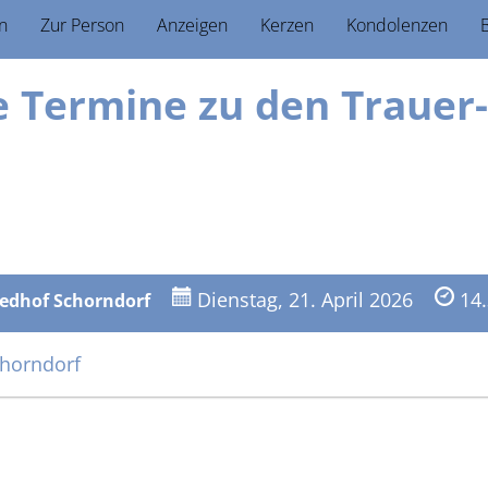
n
Zur Person
Anzeigen
Kerzen
Kondolenzen
B
ie Termine zu den Trauer­
Dienstag, 21. April 2026
14
iedhof Schorndorf
chorndorf